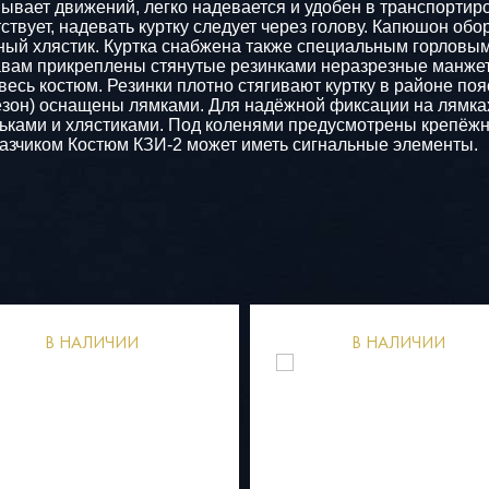
овывает движений, легко надевается и удобен в транспорти
твует, надевать куртку следует через голову. Капюшон об
жный хлястик. Куртка снабжена также специальным горлов
кавам прикреплены стянутые резинками неразрезные манжеты
сь костюм. Резинки плотно стягивают куртку в районе пояс
езон) оснащены лямками. Для надёжной фиксации на лямка
ьками и хлястиками. Под коленями предусмотрены крепёж
казчиком Костюм КЗИ-2 может иметь сигнальные элементы.
В НАЛИЧИИ
В НАЛИЧИИ