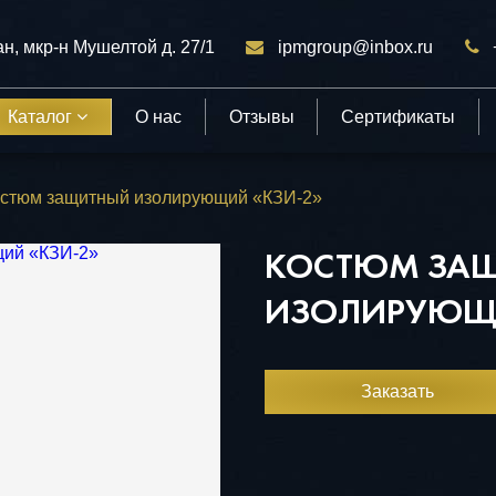
ан, мкр-н Мушелтой д. 27/1
ipmgroup@inbox.ru
Каталог
О нас
Отзывы
Сертификаты
стюм защитный изолирующий «КЗИ-2»
КОСТЮМ ЗА
ИЗОЛИРУЮЩИ
Заказать