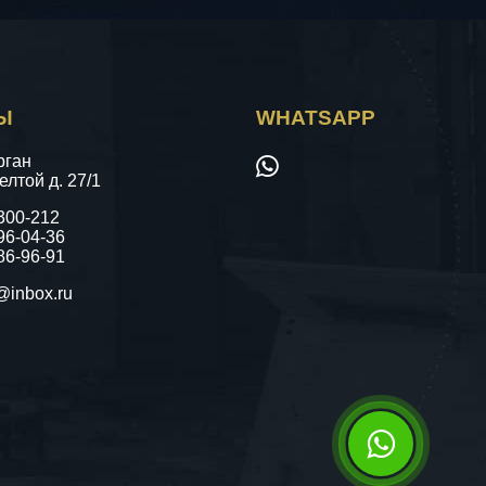
Ы
WHATSAPP
рган
лтой д. 27/1
 300-212
96-04-36
86-96-91
@inbox.ru