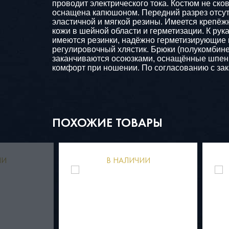
проводит электрического тока. Костюм не ск
оснащена капюшоном. Передний разрез отсутс
эластичной и мягкой резины. Имеется крепё
кожи в шейной области и герметизации. К ру
имеются резинки, надёжно герметизирующие ве
регулировочный хлястик. Брюки (полукомбин
заканчиваются осоюзками, оснащённые шпен
комфорт при ношении. По согласованию с за
ПОХОЖИЕ ТОВАРЫ
ИИ
В НАЛИЧИИ