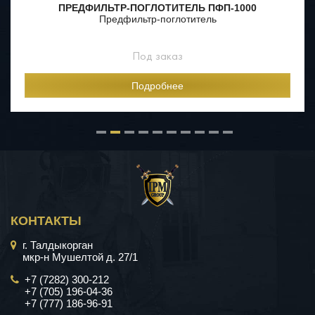
ОТИТЕЛЬ ПФП-1000
ФИЛЬТРОВЕНТИЛЯЦИОННЫ
-поглотитель
ФВК-
Фильтровентиляцио
 заказ
Под за
робнее
Подроб
КОНТАКТЫ
г. Талдыкорган
мкр-н Мушелтой д. 27/1
+7 (7282) 300-212
+7 (705) 196-04-36
+7 (777) 186-96-91