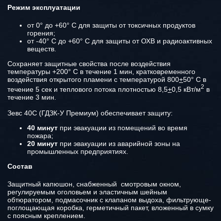
Режим эксплуатации
от 0° до +60° С для защиты от токсичных продуктов
горения;
от -40° С до +60° С для защиты от ОХВ и радиоактивных
веществ.
Сохраняет защитные свойства после воздействия
температуры +200° С в течение 1 мин, кратковременного
воздействия открытого пламени с температурой 800
+
50° С в
2
течение 5 сек и теплового потока плотностью 8,5
+
0,5 кВт/м
в
течение 3 мин.
Зевс 40С (ГДЗК-У Премиум) обеспечивает защиту:
40 минут
при эвакуации из помещений во время
пожара;
20 минут
при эвакуации из аварийной зоны на
промышленных предприятиях.
Состав
Защитный капюшон, снабженный смотровым окном,
регулируемым оголовьем и эластичным шейным
обтюратором, подмасочник с клапаном выдоха, фильтрующе-
поглощающая коробка, герметичный пакет, вложенный в сумку
с поясным креплением.